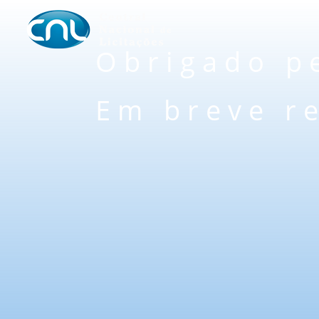
Obrigado p
Em breve r